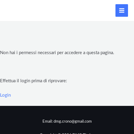
Vai
MAI
al
MEN
contenuto
Non hai i permessi necessari per accedere a questa pagina.
Effettua il login prima di riprovare:
Login
Email:
dmg.crono@gmail.com